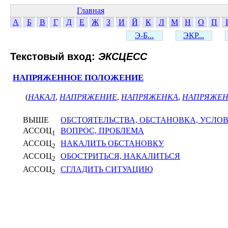
Главная
А
Б
В
Г
Д
Е
Ж
З
И
Й
К
Л
М
Н
О
П
Э-Б...
ЭКР...
Текстовый вход:
ЭКСЦЕСС
НАПРЯЖЕННОЕ ПОЛОЖЕНИЕ
(
НАКАЛ
,
НАПРЯЖЕНИЕ
,
НАПРЯЖЕНКА
,
НАПРЯЖЕН
ВЫШЕ
ОБСТОЯТЕЛЬСТВА, ОБСТАНОВКА, УСЛО
АССОЦ
ВОПРОС, ПРОБЛЕМА
1
АССОЦ
НАКАЛИТЬ ОБСТАНОВКУ
2
АССОЦ
ОБОСТРИТЬСЯ, НАКАЛИТЬСЯ
2
АССОЦ
СГЛАДИТЬ СИТУАЦИЮ
2