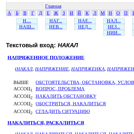
Главная
А
Б
В
Г
Д
Е
Ж
З
И
Й
К
Л
М
Н
О
П
Н....
НАГ...
НАЕ...
НАЛ...
НАШ...
НЕВ...
НЕД...
НЕЗ...
НИИ...
Текстовый вход:
НАКАЛ
НАПРЯЖЕННОЕ ПОЛОЖЕНИЕ
(
НАКАЛ
,
НАПРЯЖЕНИЕ
,
НАПРЯЖЕНКА
,
НАПРЯЖЕН
ВЫШЕ
ОБСТОЯТЕЛЬСТВА, ОБСТАНОВКА, УСЛО
АССОЦ
ВОПРОС, ПРОБЛЕМА
1
АССОЦ
НАКАЛИТЬ ОБСТАНОВКУ
2
АССОЦ
ОБОСТРИТЬСЯ, НАКАЛИТЬСЯ
2
АССОЦ
СГЛАДИТЬ СИТУАЦИЮ
2
НАКАЛИТЬСЯ, РАСКАЛИТЬСЯ