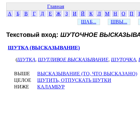
Главная
А
Б
В
Г
Д
Е
Ж
З
И
Й
К
Л
М
Н
О
П
ШАБ...
ШВЫ...
Текстовый вход:
ШУТОЧНОЕ ВЫСКАЗЫВ
ШУТКА (ВЫСКАЗЫВАНИЕ)
(
ШУТКА
,
ШУТЛИВОЕ ВЫСКАЗЫВАНИЕ
,
ШУТОЧКА
,
ВЫШЕ
ВЫСКАЗЫВАНИЕ (ТО, ЧТО ВЫСКАЗАНО)
ЦЕЛОЕ
ШУТИТЬ, ОТПУСКАТЬ ШУТКИ
НИЖЕ
КАЛАМБУР