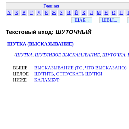
Главная
А
Б
В
Г
Д
Е
Ж
З
И
Й
К
Л
М
Н
О
П
ШАБ...
ШВЫ...
Текстовый вход:
ШУТОЧНЫЙ
ШУТКА (ВЫСКАЗЫВАНИЕ)
(
ШУТКА
,
ШУТЛИВОЕ ВЫСКАЗЫВАНИЕ
,
ШУТОЧКА
,
ВЫШЕ
ВЫСКАЗЫВАНИЕ (ТО, ЧТО ВЫСКАЗАНО)
ЦЕЛОЕ
ШУТИТЬ, ОТПУСКАТЬ ШУТКИ
НИЖЕ
КАЛАМБУР