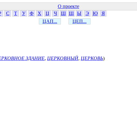
О проекте
Р
С
Т
У
Ф
Х
Ц
Ч
Ш
Щ
Ы
Э
Ю
Я
ЦАП...
ЦЕП...
ЕРКОВНОЕ ЗДАНИЕ
,
ЦЕРКОВНЫЙ
,
ЦЕРКОВЬ
)