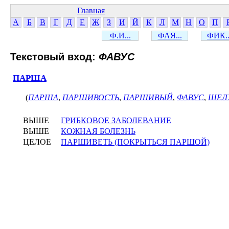
Главная
А
Б
В
Г
Д
Е
Ж
З
И
Й
К
Л
М
Н
О
П
Ф.И...
ФАЯ...
ФИК..
Текстовый вход:
ФАВУС
ПАРША
(
ПАРША
,
ПАРШИВОСТЬ
,
ПАРШИВЫЙ
,
ФАВУС
,
ШЕЛ
ВЫШЕ
ГРИБКОВОЕ ЗАБОЛЕВАНИЕ
ВЫШЕ
КОЖНАЯ БОЛЕЗНЬ
ЦЕЛОЕ
ПАРШИВЕТЬ (ПОКРЫТЬСЯ ПАРШОЙ)