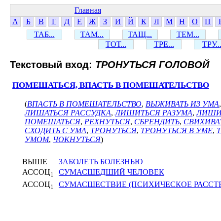
Главная
А
Б
В
Г
Д
Е
Ж
З
И
Й
К
Л
М
Н
О
П
ТАБ...
ТАМ...
ТАЩ...
ТЕМ...
ТОТ...
ТРЕ...
ТРУ..
Текстовый вход:
ТРОНУТЬСЯ ГОЛОВОЙ
ПОМЕШАТЬСЯ, ВПАСТЬ В ПОМЕШАТЕЛЬСТВО
(
ВПАСТЬ В ПОМЕШАТЕЛЬСТВО
,
ВЫЖИВАТЬ ИЗ УМА
ЛИШАТЬСЯ РАССУДКА
,
ЛИШИТЬСЯ РАЗУМА
,
ЛИШИ
ПОМЕШАТЬСЯ
,
РЕХНУТЬСЯ
,
СБРЕНДИТЬ
,
СВИХИВА
СХОДИТЬ С УМА
,
ТРОНУТЬСЯ
,
ТРОНУТЬСЯ В УМЕ
,
УМОМ
,
ЧОКНУТЬСЯ
)
ВЫШЕ
ЗАБОЛЕТЬ БОЛЕЗНЬЮ
АССОЦ
СУМАСШЕДШИЙ ЧЕЛОВЕК
1
АССОЦ
СУМАСШЕСТВИЕ (ПСИХИЧЕСКОЕ РАССТ
1