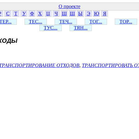
О проекте
Р
С
Т
У
Ф
Х
Ц
Ч
Ш
Щ
Ы
Э
Ю
Я
ТЕР...
ТЕС...
ТЕЧ...
ТОГ...
ТОР...
ТУС...
ТЯН...
ТХОДЫ
ТРАНСПОРТИРОВАНИЕ ОТХОДОВ
,
ТРАНСПОРТИРОВАТЬ О