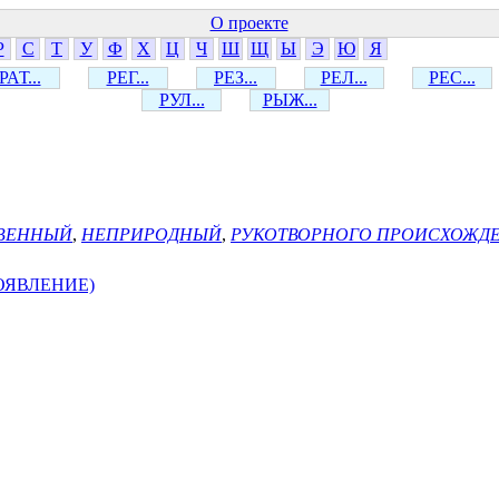
О проекте
Р
С
Т
У
Ф
Х
Ц
Ч
Ш
Щ
Ы
Э
Ю
Я
РАТ...
РЕГ...
РЕЗ...
РЕЛ...
РЕС...
РУЛ...
РЫЖ...
ВЕННЫЙ
,
НЕПРИРОДНЫЙ
,
РУКОТВОРНОГО ПРОИСХОЖД
ОЯВЛЕНИЕ)