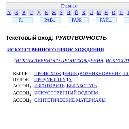
Главная
А
Б
В
Г
Д
Е
Ж
З
И
Й
К
Л
М
Н
О
П
Р....
РАВ...
РАЖ...
РАЙ...
Текстовый вход:
РУКОТВОРНОСТЬ
ИСКУССТВЕННОГО ПРОИСХОЖДЕНИЯ
(
ИСКУССТВЕННОГО ПРОИСХОЖДЕНИЯ
,
ИСКУССТ
ВЫШЕ
ПРОИСХОЖДЕНИЕ (ВОЗНИКНОВЕНИЕ, П
ЦЕЛОЕ
ПРОДУКТ ТРУДА
АССОЦ
ИЗГОТОВИТЬ, ВЫРАБОТАТЬ
1
АССОЦ
ИСКУССТВЕННЫЙ ВОДОЕМ
2
АССОЦ
СИНТЕТИЧЕСКИЕ МАТЕРИАЛЫ
2