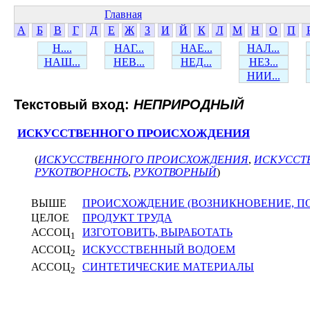
Главная
А
Б
В
Г
Д
Е
Ж
З
И
Й
К
Л
М
Н
О
П
Н....
НАГ...
НАЕ...
НАЛ...
НАШ...
НЕВ...
НЕД...
НЕЗ...
НИИ...
Текстовый вход:
НЕПРИРОДНЫЙ
ИСКУССТВЕННОГО ПРОИСХОЖДЕНИЯ
(
ИСКУССТВЕННОГО ПРОИСХОЖДЕНИЯ
,
ИСКУССТ
РУКОТВОРНОСТЬ
,
РУКОТВОРНЫЙ
)
ВЫШЕ
ПРОИСХОЖДЕНИЕ (ВОЗНИКНОВЕНИЕ, П
ЦЕЛОЕ
ПРОДУКТ ТРУДА
АССОЦ
ИЗГОТОВИТЬ, ВЫРАБОТАТЬ
1
АССОЦ
ИСКУССТВЕННЫЙ ВОДОЕМ
2
АССОЦ
СИНТЕТИЧЕСКИЕ МАТЕРИАЛЫ
2