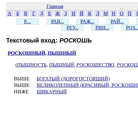
Главная
А
Б
В
Г
Д
Е
Ж
З
И
Й
К
Л
М
Н
О
П
Р....
РАВ...
РАЖ...
РАЙ...
РЕУ...
РИН...
РОЗ..
Текстовый вход:
РОСКОШЬ
РОСКОШНЫЙ, ПЫШНЫЙ
(
ПЫШНОСТЬ
,
ПЫШНЫЙ
,
РОСКОШЕСТВО
,
РОСКОШ
ВЫШЕ
БОГАТЫЙ (ДОРОГОСТОЯЩИЙ)
ВЫШЕ
ВЕЛИКОЛЕПНЫЙ (КРАСИВЫЙ, РОСКОШН
НИЖЕ
ШИКАРНЫЙ