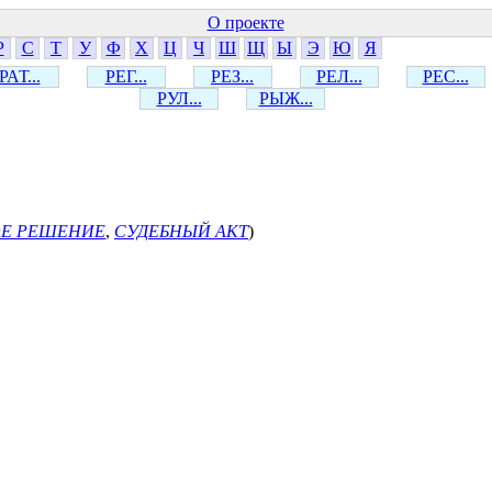
О проекте
Р
С
Т
У
Ф
Х
Ц
Ч
Ш
Щ
Ы
Э
Ю
Я
РАТ...
РЕГ...
РЕЗ...
РЕЛ...
РЕС...
РУЛ...
РЫЖ...
ОЕ РЕШЕНИЕ
,
СУДЕБНЫЙ АКТ
)