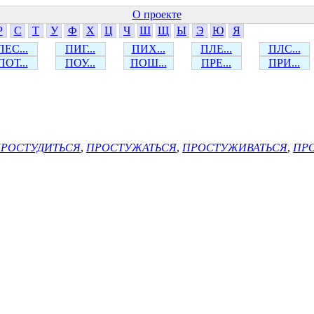
О проекте
Р
С
Т
У
Ф
Х
Ц
Ч
Ш
Щ
Ы
Э
Ю
Я
ПЕС...
ПИГ...
ПИХ...
ПЛЕ...
ПЛС...
ПОТ...
ПОУ...
ПОШ...
ПРЕ...
ПРИ...
РОСТУДИТЬСЯ
,
ПРОСТУЖАТЬСЯ
,
ПРОСТУЖИВАТЬСЯ
,
ПР