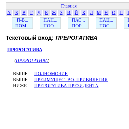
Главная
А
Б
В
Г
Д
Е
Ж
З
И
Й
К
Л
М
Н
О
П
П-В...
ПАН...
ПАС...
ПАЦ...
ПОМ...
ПОО...
ПОР...
ПОС...
Текстовый вход:
ПРЕРОГАТИВА
ПРЕРОГАТИВА
(
ПРЕРОГАТИВА
)
ВЫШЕ
ПОЛНОМОЧИЕ
ВЫШЕ
ПРЕИМУЩЕСТВО, ПРИВИЛЕГИЯ
НИЖЕ
ПРЕРОГАТИВА ПРЕЗИДЕНТА