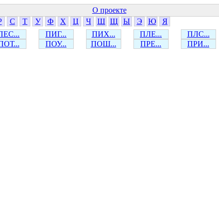
О проекте
Р
С
Т
У
Ф
Х
Ц
Ч
Ш
Щ
Ы
Э
Ю
Я
ПЕС...
ПИГ...
ПИХ...
ПЛЕ...
ПЛС...
ПОТ...
ПОУ...
ПОШ...
ПРЕ...
ПРИ...