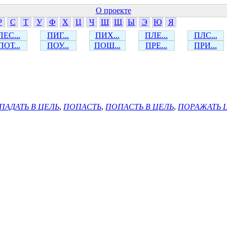
О проекте
Р
С
Т
У
Ф
Х
Ц
Ч
Ш
Щ
Ы
Э
Ю
Я
ПЕС...
ПИГ...
ПИХ...
ПЛЕ...
ПЛС...
ПОТ...
ПОУ...
ПОШ...
ПРЕ...
ПРИ...
ПАДАТЬ В ЦЕЛЬ
,
ПОПАСТЬ
,
ПОПАСТЬ В ЦЕЛЬ
,
ПОРАЖАТЬ 