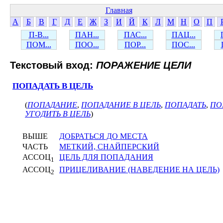
Главная
А
Б
В
Г
Д
Е
Ж
З
И
Й
К
Л
М
Н
О
П
П-В...
ПАН...
ПАС...
ПАЦ...
ПОМ...
ПОО...
ПОР...
ПОС...
Текстовый вход:
ПОРАЖЕНИЕ ЦЕЛИ
ПОПАДАТЬ В ЦЕЛЬ
(
ПОПАДАНИЕ
,
ПОПАДАНИЕ В ЦЕЛЬ
,
ПОПАДАТЬ
,
ПО
УГОДИТЬ В ЦЕЛЬ
)
ВЫШЕ
ДОБРАТЬСЯ ДО МЕСТА
ЧАСТЬ
МЕТКИЙ, СНАЙПЕРСКИЙ
АССОЦ
ЦЕЛЬ ДЛЯ ПОПАДАНИЯ
1
АССОЦ
ПРИЦЕЛИВАНИЕ (НАВЕДЕНИЕ НА ЦЕЛЬ)
2