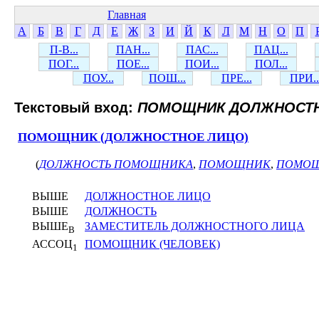
Главная
А
Б
В
Г
Д
Е
Ж
З
И
Й
К
Л
М
Н
О
П
П-В...
ПАН...
ПАС...
ПАЦ...
ПОГ...
ПОЕ...
ПОИ...
ПОЛ...
ПОУ...
ПОШ...
ПРЕ...
ПРИ..
Текстовый вход:
ПОМОЩНИК ДОЛЖНОСТН
ПОМОЩНИК (ДОЛЖНОСТНОЕ ЛИЦО)
(
ДОЛЖНОСТЬ ПОМОЩНИКА
,
ПОМОЩНИК
,
ПОМОЩ
ВЫШЕ
ДОЛЖНОСТНОЕ ЛИЦО
ВЫШЕ
ДОЛЖНОСТЬ
ВЫШЕ
ЗАМЕСТИТЕЛЬ ДОЛЖНОСТНОГО ЛИЦА
В
АССОЦ
ПОМОЩНИК (ЧЕЛОВЕК)
1