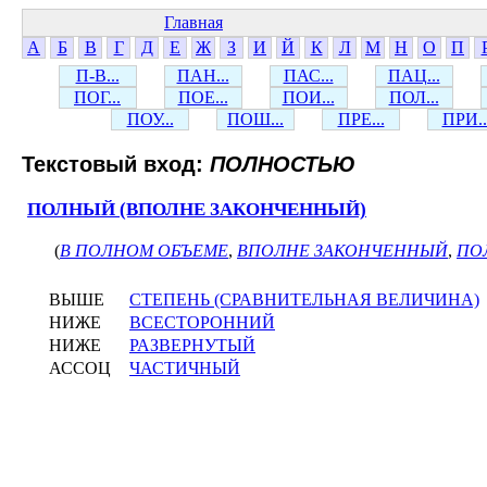
Главная
А
Б
В
Г
Д
Е
Ж
З
И
Й
К
Л
М
Н
О
П
П-В...
ПАН...
ПАС...
ПАЦ...
ПОГ...
ПОЕ...
ПОИ...
ПОЛ...
ПОУ...
ПОШ...
ПРЕ...
ПРИ..
Текстовый вход:
ПОЛНОСТЬЮ
ПОЛНЫЙ (ВПОЛНЕ ЗАКОНЧЕННЫЙ)
(
В ПОЛНОМ ОБЪЕМЕ
,
ВПОЛНЕ ЗАКОНЧЕННЫЙ
,
ПО
ВЫШЕ
СТЕПЕНЬ (СРАВНИТЕЛЬНАЯ ВЕЛИЧИНА)
НИЖЕ
ВСЕСТОРОННИЙ
НИЖЕ
РАЗВЕРНУТЫЙ
АССОЦ
ЧАСТИЧНЫЙ