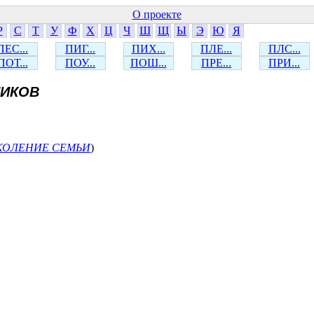
О проекте
Р
С
Т
У
Ф
Х
Ц
Ч
Ш
Щ
Ы
Э
Ю
Я
ПЕС...
ПИГ...
ПИХ...
ПЛЕ...
ПЛС...
ПОТ...
ПОУ...
ПОШ...
ПРЕ...
ПРИ...
НИКОВ
КОЛЕНИЕ СЕМЬИ
)