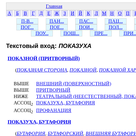
Главная
А
Б
В
Г
Д
Е
Ж
З
И
Й
К
Л
М
Н
О
П
П-В...
ПАН...
ПАС...
ПАЦ...
ПОГ...
ПОЕ...
ПОИ...
ПОЛ...
ПОУ...
ПОШ...
ПРЕ...
ПРИ..
Текстовый вход:
ПОКАЗУХА
ПОКАЗНОЙ (ПРИТВОРНЫЙ)
(
ПОКАЗНАЯ СТОРОНА
,
ПОКАЗНОЙ
,
ПОКАЗНОЙ ХАР
ВЫШЕ
ВНЕШНИЙ (ПОВЕРХНОСТНЫЙ)
ВЫШЕ
ПРИТВОРНЫЙ
НИЖЕ
ТЕАТРАЛЬНЫЙ (НЕЕСТЕСТВЕННЫЙ, ПОК
АССОЦ
ПОКАЗУХА, БУТАФОРИЯ
2
АССОЦ
ПРОФАНАЦИЯ
2
ПОКАЗУХА, БУТАФОРИЯ
(
БУТАФОРИЯ
,
БУТАФОРСКИЙ
,
ВНЕШНЯЯ БУТАФОР