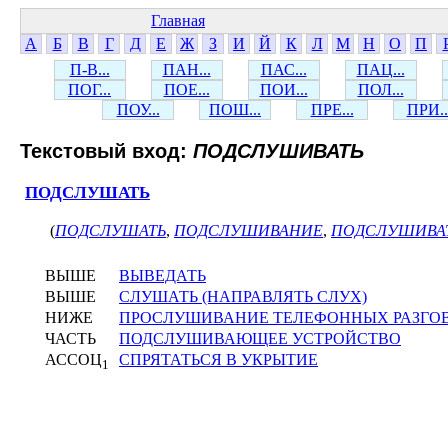
Главная
А
Б
В
Г
Д
Е
Ж
З
И
Й
К
Л
М
Н
О
П
П-В...
ПАН...
ПАС...
ПАЦ...
ПОГ...
ПОЕ...
ПОИ...
ПОЛ...
ПОУ...
ПОШ...
ПРЕ...
ПРИ..
Текстовый вход:
ПОДСЛУШИВАТЬ
ПОДСЛУШАТЬ
(
ПОДСЛУШАТЬ
,
ПОДСЛУШИВАНИЕ
,
ПОДСЛУШИВА
ВЫШЕ
ВЫВЕДАТЬ
ВЫШЕ
СЛУШАТЬ (НАПРАВЛЯТЬ СЛУХ)
НИЖЕ
ПРОСЛУШИВАНИЕ ТЕЛЕФОННЫХ РАЗГО
ЧАСТЬ
ПОДСЛУШИВАЮЩЕЕ УСТРОЙСТВО
АССОЦ
СПРЯТАТЬСЯ В УКРЫТИЕ
1