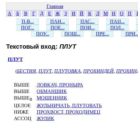
Главная
А
Б
В
Г
Д
Е
Ж
З
И
Й
К
Л
М
Н
О
П
П-В...
ПАН...
ПАС...
ПАЦ...
ПОГ...
ПОЕ...
ПОИ...
ПОЛ...
ПОУ...
ПОШ...
ПРЕ...
ПРИ..
Текстовый вход:
ПЛУТ
ПЛУТ
(
БЕСТИЯ
,
ПЛУТ
,
ПЛУТОВКА
,
ПРОХИНДЕЙ
,
ПРОХИН
ВЫШЕ
ЛОВКАЧ, ПРОНЫРА
ВЫШЕ
ОБМАНЩИК
ВЫШЕ
МОШЕННИК
В
ЦЕЛОЕ
ЖУЛЬНИЧАТЬ, ПЛУТОВАТЬ
НИЖЕ
ПРОХВОСТ, ПРОХОДИМЕЦ
АССОЦ
ЖУЛИК