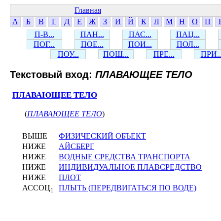
Главная
А
Б
В
Г
Д
Е
Ж
З
И
Й
К
Л
М
Н
О
П
П-В...
ПАН...
ПАС...
ПАЦ...
ПОГ...
ПОЕ...
ПОИ...
ПОЛ...
ПОУ...
ПОШ...
ПРЕ...
ПРИ..
Текстовый вход:
ПЛАВАЮЩЕЕ ТЕЛО
ПЛАВАЮЩЕЕ ТЕЛО
(
ПЛАВАЮЩЕЕ ТЕЛО
)
ВЫШЕ
ФИЗИЧЕСКИЙ ОБЪЕКТ
НИЖЕ
АЙСБЕРГ
НИЖЕ
ВОДНЫЕ СРЕДСТВА ТРАНСПОРТА
НИЖЕ
ИНДИВИДУАЛЬНОЕ ПЛАВСРЕДСТВО
НИЖЕ
ПЛОТ
АССОЦ
ПЛЫТЬ (ПЕРЕДВИГАТЬСЯ ПО ВОДЕ)
1