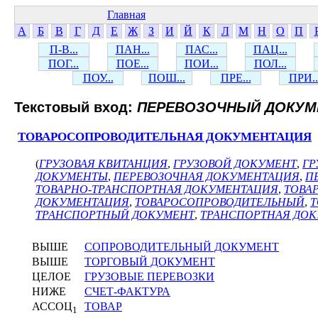
Главная
А
Б
В
Г
Д
Е
Ж
З
И
Й
К
Л
М
Н
О
П
П-В...
ПАН...
ПАС...
ПАЦ...
ПОГ...
ПОЕ...
ПОИ...
ПОЛ...
ПОУ...
ПОШ...
ПРЕ...
ПРИ..
Текстовый вход:
ПЕРЕВОЗОЧНЫЙ ДОКУМ
ТОВАРОСОПРОВОДИТЕЛЬНАЯ ДОКУМЕНТАЦИЯ
(
ГРУЗОВАЯ КВИТАНЦИЯ
,
ГРУЗОВОЙ ДОКУМЕНТ
,
ГР
ДОКУМЕНТЫ
,
ПЕРЕВОЗОЧНАЯ ДОКУМЕНТАЦИЯ
,
П
ТОВАРНО-ТРАНСПОРТНАЯ ДОКУМЕНТАЦИЯ
,
ТОВА
ДОКУМЕНТАЦИЯ
,
ТОВАРОСОПРОВОДИТЕЛЬНЫЙ
,
Т
ТРАНСПОРТНЫЙ ДОКУМЕНТ
,
ТРАНСПОРТНАЯ ДО
ВЫШЕ
СОПРОВОДИТЕЛЬНЫЙ ДОКУМЕНТ
ВЫШЕ
ТОРГОВЫЙ ДОКУМЕНТ
ЦЕЛОЕ
ГРУЗОВЫЕ ПЕРЕВОЗКИ
НИЖЕ
СЧЕТ-ФАКТУРА
АССОЦ
ТОВАР
1