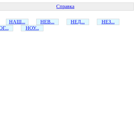
Справка
НАШ...
НЕВ...
НЕД...
НЕЗ...
Г...
НОУ...