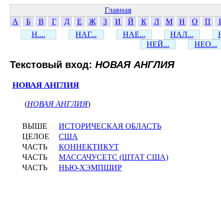
Главная
А
Б
В
Г
Д
Е
Ж
З
И
Й
К
Л
М
Н
О
П
Н....
НАГ...
НАЕ...
НАЛ...
НЕЙ...
НЕО...
Текстовый вход:
НОВАЯ АНГЛИЯ
НОВАЯ АНГЛИЯ
(
НОВАЯ АНГЛИЯ
)
ВЫШЕ
ИСТОРИЧЕСКАЯ ОБЛАСТЬ
ЦЕЛОЕ
США
ЧАСТЬ
КОННЕКТИКУТ
ЧАСТЬ
МАССАЧУСЕТС (ШТАТ США)
ЧАСТЬ
НЬЮ-ХЭМПШИР