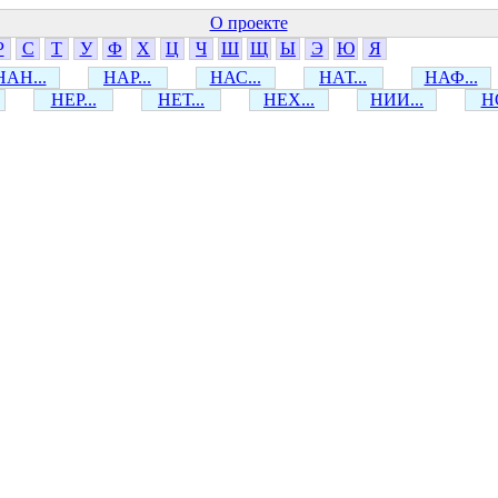
О проекте
Р
С
Т
У
Ф
Х
Ц
Ч
Ш
Щ
Ы
Э
Ю
Я
НАН...
НАР...
НАС...
НАТ...
НАФ...
НЕР...
НЕТ...
НЕХ...
НИИ...
НО