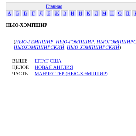
Главная
А
Б
В
Г
Д
Е
Ж
З
И
Й
К
Л
М
Н
О
П
НЬЮ-ХЭМПШИР
(
НЬЮ-ГЕМПШИР
,
НЬЮ-ГЭМПШИР
,
НЬЮГЭМПШИР
НЬЮХЭМПШИРСКИЙ
,
НЬЮ-ХЭМПШИРСКИЙ
)
ВЫШЕ
ШТАТ США
ЦЕЛОЕ
НОВАЯ АНГЛИЯ
ЧАСТЬ
МАНЧЕСТЕР (НЬЮ-ХЭМПШИР)