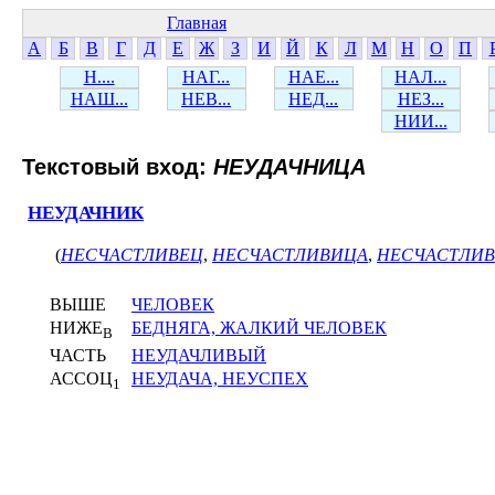
Главная
А
Б
В
Г
Д
Е
Ж
З
И
Й
К
Л
М
Н
О
П
Н....
НАГ...
НАЕ...
НАЛ...
НАШ...
НЕВ...
НЕД...
НЕЗ...
НИИ...
Текстовый вход:
НЕУДАЧНИЦА
НЕУДАЧНИК
(
НЕСЧАСТЛИВЕЦ
,
НЕСЧАСТЛИВИЦА
,
НЕСЧАСТЛИ
ВЫШЕ
ЧЕЛОВЕК
НИЖЕ
БЕДНЯГА, ЖАЛКИЙ ЧЕЛОВЕК
В
ЧАСТЬ
НЕУДАЧЛИВЫЙ
АССОЦ
НЕУДАЧА, НЕУСПЕХ
1