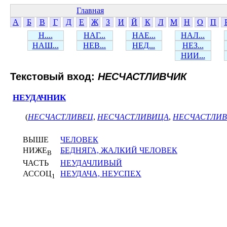
Главная
А
Б
В
Г
Д
Е
Ж
З
И
Й
К
Л
М
Н
О
П
Н....
НАГ...
НАЕ...
НАЛ...
НАШ...
НЕВ...
НЕД...
НЕЗ...
НИИ...
Текстовый вход:
НЕСЧАСТЛИВЧИК
НЕУДАЧНИК
(
НЕСЧАСТЛИВЕЦ
,
НЕСЧАСТЛИВИЦА
,
НЕСЧАСТЛИ
ВЫШЕ
ЧЕЛОВЕК
НИЖЕ
БЕДНЯГА, ЖАЛКИЙ ЧЕЛОВЕК
В
ЧАСТЬ
НЕУДАЧЛИВЫЙ
АССОЦ
НЕУДАЧА, НЕУСПЕХ
1