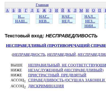
Главная
А
Б
В
Г
Д
Е
Ж
З
И
Й
К
Л
М
Н
О
П
Н....
НАГ...
НАЕ...
НАЛ...
НАШ...
НЕВ...
НЕД...
НЕЗ...
НИИ...
Текстовый вход:
НЕСПРАВЕДЛИВОСТЬ
НЕСПРАВЕДЛИВЫЙ (ПРОТИВОРЕЧАЩИЙ СПРАВ
(
НЕПРАВЕДНОСТЬ
,
НЕПРАВЕДНЫЙ
,
НЕСПРАВЕДЛИ
ВЫШЕ
НЕПРАВИЛЬНЫЙ, НЕ СООТВЕТСТВУЮЩИ
НИЖЕ
НЕЗАСЛУЖЕННЫЙ (НЕСПРАВЕДЛИВЫЙ)
НИЖЕ
ПРИСТРАСТНЫЙ, ПРЕДВЗЯТЫЙ
АССОЦ
СПРАВЕДЛИВОСТЬ (ОСУЩ.НА ЗАКОНН.И 
1
АССОЦ
ДИСКРИМИНАЦИЯ
2