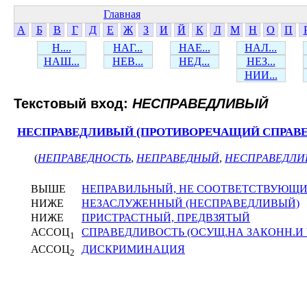
Главная
А
Б
В
Г
Д
Е
Ж
З
И
Й
К
Л
М
Н
О
П
Н....
НАГ...
НАЕ...
НАЛ...
НАШ...
НЕВ...
НЕД...
НЕЗ...
НИИ...
Текстовый вход:
НЕСПРАВЕДЛИВЫЙ
НЕСПРАВЕДЛИВЫЙ (ПРОТИВОРЕЧАЩИЙ СПРАВ
(
НЕПРАВЕДНОСТЬ
,
НЕПРАВЕДНЫЙ
,
НЕСПРАВЕДЛИ
ВЫШЕ
НЕПРАВИЛЬНЫЙ, НЕ СООТВЕТСТВУЮЩИ
НИЖЕ
НЕЗАСЛУЖЕННЫЙ (НЕСПРАВЕДЛИВЫЙ)
НИЖЕ
ПРИСТРАСТНЫЙ, ПРЕДВЗЯТЫЙ
АССОЦ
СПРАВЕДЛИВОСТЬ (ОСУЩ.НА ЗАКОНН.И 
1
АССОЦ
ДИСКРИМИНАЦИЯ
2