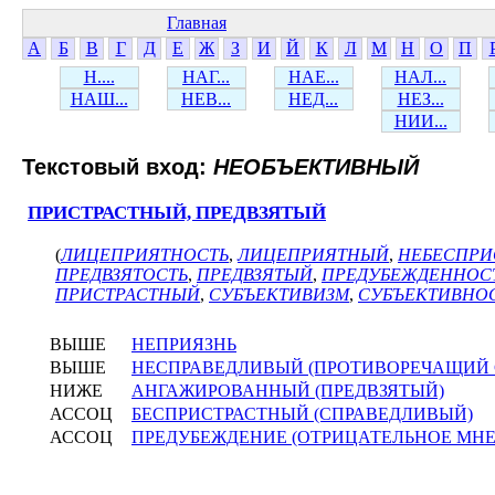
Главная
А
Б
В
Г
Д
Е
Ж
З
И
Й
К
Л
М
Н
О
П
Н....
НАГ...
НАЕ...
НАЛ...
НАШ...
НЕВ...
НЕД...
НЕЗ...
НИИ...
Текстовый вход:
НЕОБЪЕКТИВНЫЙ
ПРИСТРАСТНЫЙ, ПРЕДВЗЯТЫЙ
(
ЛИЦЕПРИЯТНОСТЬ
,
ЛИЦЕПРИЯТНЫЙ
,
НЕБЕСПРИ
ПРЕДВЗЯТОСТЬ
,
ПРЕДВЗЯТЫЙ
,
ПРЕДУБЕЖДЕННОС
ПРИСТРАСТНЫЙ
,
СУБЪЕКТИВИЗМ
,
СУБЪЕКТИВНО
ВЫШЕ
НЕПРИЯЗНЬ
ВЫШЕ
НЕСПРАВЕДЛИВЫЙ (ПРОТИВОРЕЧАЩИЙ 
НИЖЕ
АНГАЖИРОВАННЫЙ (ПРЕДВЗЯТЫЙ)
АССОЦ
БЕСПРИСТРАСТНЫЙ (СПРАВЕДЛИВЫЙ)
АССОЦ
ПРЕДУБЕЖДЕНИЕ (ОТРИЦАТЕЛЬНОЕ МНЕ