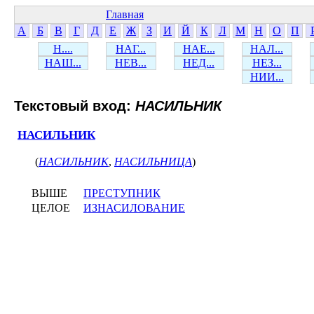
Главная
А
Б
В
Г
Д
Е
Ж
З
И
Й
К
Л
М
Н
О
П
Н....
НАГ...
НАЕ...
НАЛ...
НАШ...
НЕВ...
НЕД...
НЕЗ...
НИИ...
Текстовый вход:
НАСИЛЬНИК
НАСИЛЬНИК
(
НАСИЛЬНИК
,
НАСИЛЬНИЦА
)
ВЫШЕ
ПРЕСТУПНИК
ЦЕЛОЕ
ИЗНАСИЛОВАНИЕ