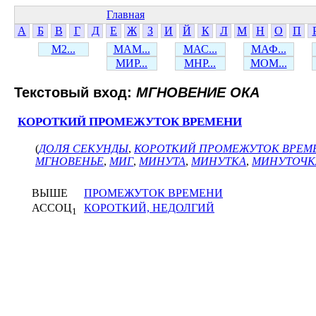
Главная
А
Б
В
Г
Д
Е
Ж
З
И
Й
К
Л
М
Н
О
П
М2...
МАМ...
МАС...
МАФ...
МИР...
МНР...
МОМ...
Текстовый вход:
МГНОВЕНИЕ ОКА
КОРОТКИЙ ПРОМЕЖУТОК ВРЕМЕНИ
(
ДОЛЯ СЕКУНДЫ
,
КОРОТКИЙ ПРОМЕЖУТОК ВРЕМ
МГНОВЕНЬЕ
,
МИГ
,
МИНУТА
,
МИНУТКА
,
МИНУТОЧК
ВЫШЕ
ПРОМЕЖУТОК ВРЕМЕНИ
АССОЦ
КОРОТКИЙ, НЕДОЛГИЙ
1