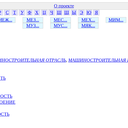
О проекте
Р
С
Т
У
Ф
Х
Ц
Ч
Ш
Щ
Ы
Э
Ю
Я
МЕЖ...
МЕЗ...
МЕС...
МЕХ...
МИМ...
МУЗ...
МУС...
МЯК...
НОСТРОИТЕЛЬНАЯ ОТРАСЛЬ
,
МАШИНОСТРОИТЕЛЬНАЯ
ТЬ
ОСТЬ
ОЕНИЕ
ОСТЬ