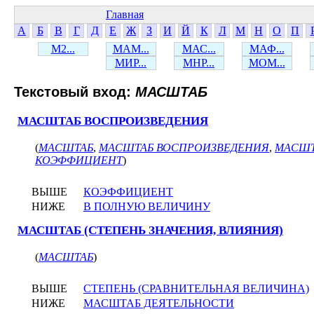
Главная
А
Б
В
Г
Д
Е
Ж
З
И
Й
К
Л
М
Н
О
П
М2...
МАМ...
МАС...
МАФ...
МИР...
МНР...
МОМ...
Текстовый вход:
МАСШТАБ
МАСШТАБ ВОСПРОИЗВЕДЕНИЯ
(
МАСШТАБ
,
МАСШТАБ ВОСПРОИЗВЕДЕНИЯ
,
МАСШТ
КОЭФФИЦИЕНТ
)
ВЫШЕ
КОЭФФИЦИЕНТ
НИЖЕ
В ПОЛНУЮ ВЕЛИЧИНУ
МАСШТАБ (СТЕПЕНЬ ЗНАЧЕНИЯ, ВЛИЯНИЯ)
(
МАСШТАБ
)
ВЫШЕ
СТЕПЕНЬ (СРАВНИТЕЛЬНАЯ ВЕЛИЧИНА)
НИЖЕ
МАСШТАБ ДЕЯТЕЛЬНОСТИ