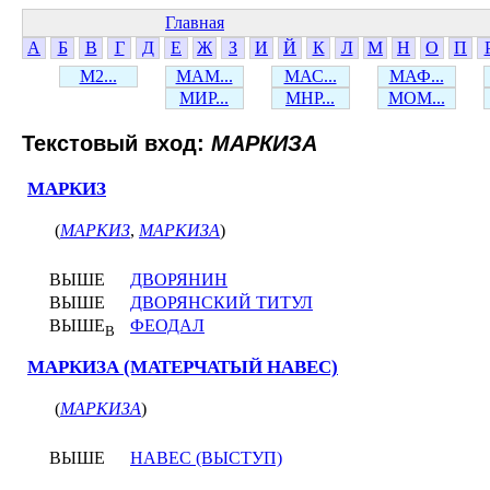
Главная
А
Б
В
Г
Д
Е
Ж
З
И
Й
К
Л
М
Н
О
П
М2...
МАМ...
МАС...
МАФ...
МИР...
МНР...
МОМ...
Текстовый вход:
МАРКИЗА
МАРКИЗ
(
МАРКИЗ
,
МАРКИЗА
)
ВЫШЕ
ДВОРЯНИН
ВЫШЕ
ДВОРЯНСКИЙ ТИТУЛ
ВЫШЕ
ФЕОДАЛ
В
МАРКИЗА (МАТЕРЧАТЫЙ НАВЕС)
(
МАРКИЗА
)
ВЫШЕ
НАВЕС (ВЫСТУП)