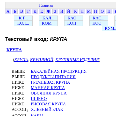
Главная
А
Б
В
Г
Д
Е
Ж
З
И
Й
К
Л
М
Н
О
П
К Г...
КАЛ...
КАО...
КАС...
КОЛ...
КОМ...
КОН...
КОО...
КУМ..
Текстовый вход:
КРУПА
КРУПА
(
КРУПА
,
КРУПЯНОЙ
,
КРУПЯНЫЕ ИЗДЕЛИЯ
)
ВЫШЕ
БАКАЛЕЙНАЯ ПРОДУКЦИЯ
ВЫШЕ
ПРОДУКТЫ ПИТАНИЯ
НИЖЕ
ГРЕЧНЕВАЯ КРУПА
НИЖЕ
МАННАЯ КРУПА
НИЖЕ
ОВСЯНАЯ КРУПА
НИЖЕ
ПШЕНО
НИЖЕ
РИСОВАЯ КРУПА
АССОЦ
ХЛЕБНЫЙ ЗЛАК
1
АССОЦ
КАША