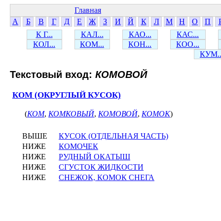
Главная
А
Б
В
Г
Д
Е
Ж
З
И
Й
К
Л
М
Н
О
П
К Г...
КАЛ...
КАО...
КАС...
КОЛ...
КОМ...
КОН...
КОО...
КУМ..
Текстовый вход:
КОМОВОЙ
КОМ (ОКРУГЛЫЙ КУСОК)
(
КОМ
,
КОМКОВЫЙ
,
КОМОВОЙ
,
КОМОК
)
ВЫШЕ
КУСОК (ОТДЕЛЬНАЯ ЧАСТЬ)
НИЖЕ
КОМОЧЕК
НИЖЕ
РУДНЫЙ ОКАТЫШ
НИЖЕ
СГУСТОК ЖИДКОСТИ
НИЖЕ
СНЕЖОК, КОМОК СНЕГА