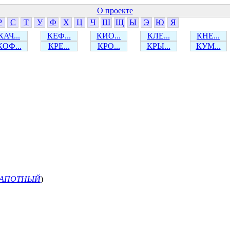
О проекте
Р
С
Т
У
Ф
Х
Ц
Ч
Ш
Щ
Ы
Э
Ю
Я
КАЧ...
КЕФ...
КИО...
КЛЕ...
КНЕ...
КОФ...
КРЕ...
КРО...
КРЫ...
КУМ...
АПОТНЫЙ
)