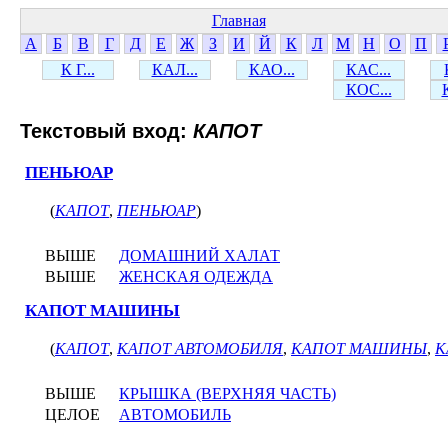
Главная
А
Б
В
Г
Д
Е
Ж
З
И
Й
К
Л
М
Н
О
П
К Г...
КАЛ...
КАО...
КАС...
КОС...
Текстовый вход:
КАПОТ
ПЕНЬЮАР
(
КАПОТ
,
ПЕНЬЮАР
)
ВЫШЕ
ДОМАШНИЙ ХАЛАТ
ВЫШЕ
ЖЕНСКАЯ ОДЕЖДА
КАПОТ МАШИНЫ
(
КАПОТ
,
КАПОТ АВТОМОБИЛЯ
,
КАПОТ МАШИНЫ
,
К
ВЫШЕ
КРЫШКА (ВЕРХНЯЯ ЧАСТЬ)
ЦЕЛОЕ
АВТОМОБИЛЬ