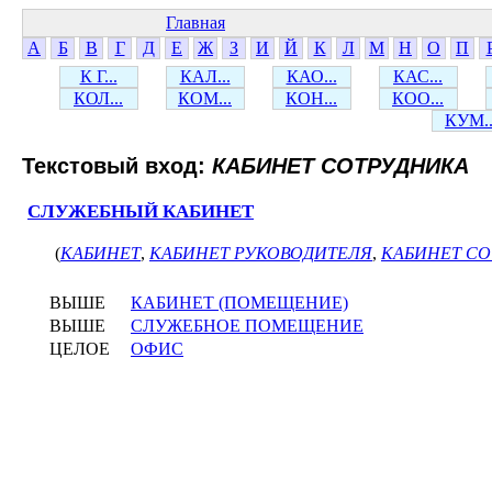
Главная
А
Б
В
Г
Д
Е
Ж
З
И
Й
К
Л
М
Н
О
П
К Г...
КАЛ...
КАО...
КАС...
КОЛ...
КОМ...
КОН...
КОО...
КУМ..
Текстовый вход:
КАБИНЕТ СОТРУДНИКА
СЛУЖЕБНЫЙ КАБИНЕТ
(
КАБИНЕТ
,
КАБИНЕТ РУКОВОДИТЕЛЯ
,
КАБИНЕТ С
ВЫШЕ
КАБИНЕТ (ПОМЕЩЕНИЕ)
ВЫШЕ
СЛУЖЕБНОЕ ПОМЕЩЕНИЕ
ЦЕЛОЕ
ОФИС