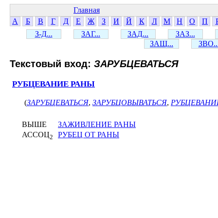
Главная
А
Б
В
Г
Д
Е
Ж
З
И
Й
К
Л
М
Н
О
П
З-Д...
ЗАГ...
ЗАД...
ЗАЗ...
ЗАЩ...
ЗВО..
Текстовый вход:
ЗАРУБЦЕВАТЬСЯ
РУБЦЕВАНИЕ РАНЫ
(
ЗАРУБЦЕВАТЬСЯ
,
ЗАРУБЦОВЫВАТЬСЯ
,
РУБЦЕВАНИ
ВЫШЕ
ЗАЖИВЛЕНИЕ РАНЫ
АССОЦ
РУБЕЦ ОТ РАНЫ
2