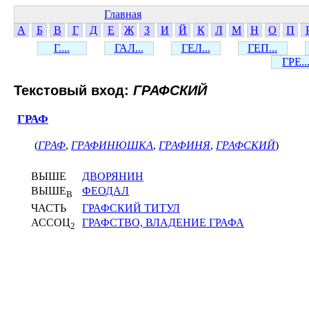
Главная
А
Б
В
Г
Д
Е
Ж
З
И
Й
К
Л
М
Н
О
П
Г....
ГАЛ...
ГЕЛ...
ГЕП...
ГРЕ..
Текстовый вход:
ГРАФСКИЙ
ГРАФ
(
ГРАФ
,
ГРАФИНЮШКА
,
ГРАФИНЯ
,
ГРАФСКИЙ
)
ВЫШЕ
ДВОРЯНИН
ВЫШЕ
ФЕОДАЛ
В
ЧАСТЬ
ГРАФСКИЙ ТИТУЛ
АССОЦ
ГРАФСТВО, ВЛАДЕНИЕ ГРАФА
2