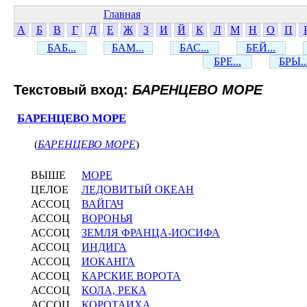
Главная
А
Б
В
Г
Д
Е
Ж
З
И
Й
К
Л
М
Н
О
П
БАБ...
БАМ...
БАС...
БЕЙ...
БРЕ...
БРЫ..
Текстовый вход:
БАРЕНЦЕВО МОРЕ
БАРЕНЦЕВО МОРЕ
(
БАРЕНЦЕВО МОРЕ
)
ВЫШЕ
МОРЕ
ЦЕЛОЕ
ЛЕДОВИТЫЙ ОКЕАН
АССОЦ
ВАЙГАЧ
АССОЦ
ВОРОНЬЯ
АССОЦ
ЗЕМЛЯ ФРАНЦА-ИОСИФА
АССОЦ
ИНДИГА
АССОЦ
ИОКАНГА
АССОЦ
КАРСКИЕ ВОРОТА
АССОЦ
КОЛА, РЕКА
АССОЦ
КОРОТАИХА