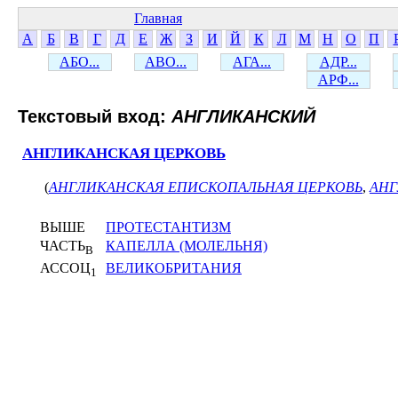
Главная
А
Б
В
Г
Д
Е
Ж
З
И
Й
К
Л
М
Н
О
П
АБО...
АВО...
АГА...
АДР...
АРФ...
Текстовый вход:
АНГЛИКАНСКИЙ
АНГЛИКАНСКАЯ ЦЕРКОВЬ
(
АНГЛИКАНСКАЯ ЕПИСКОПАЛЬНАЯ ЦЕРКОВЬ
,
АНГ
ВЫШЕ
ПРОТЕСТАНТИЗМ
ЧАСТЬ
КАПЕЛЛА (МОЛЕЛЬНЯ)
В
АССОЦ
ВЕЛИКОБРИТАНИЯ
1