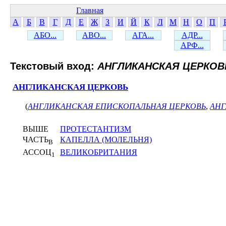
Главная
А
Б
В
Г
Д
Е
Ж
З
И
Й
К
Л
М
Н
О
П
АБО...
АВО...
АГА...
АДР...
АРФ...
Текстовый вход:
АНГЛИКАНСКАЯ ЦЕРКОВ
АНГЛИКАНСКАЯ ЦЕРКОВЬ
(
АНГЛИКАНСКАЯ ЕПИСКОПАЛЬНАЯ ЦЕРКОВЬ
,
АНГ
ВЫШЕ
ПРОТЕСТАНТИЗМ
ЧАСТЬ
КАПЕЛЛА (МОЛЕЛЬНЯ)
В
АССОЦ
ВЕЛИКОБРИТАНИЯ
1