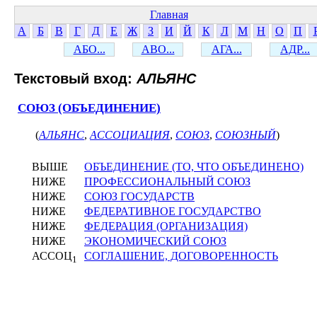
Главная
А
Б
В
Г
Д
Е
Ж
З
И
Й
К
Л
М
Н
О
П
АБО...
АВО...
АГА...
АДР...
Текстовый вход:
АЛЬЯНС
СОЮЗ (ОБЪЕДИНЕНИЕ)
(
АЛЬЯНС
,
АССОЦИАЦИЯ
,
СОЮЗ
,
СОЮЗНЫЙ
)
ВЫШЕ
ОБЪЕДИНЕНИЕ (ТО, ЧТО ОБЪЕДИНЕНО)
НИЖЕ
ПРОФЕССИОНАЛЬНЫЙ СОЮЗ
НИЖЕ
СОЮЗ ГОСУДАРСТВ
НИЖЕ
ФЕДЕРАТИВНОЕ ГОСУДАРСТВО
НИЖЕ
ФЕДЕРАЦИЯ (ОРГАНИЗАЦИЯ)
НИЖЕ
ЭКОНОМИЧЕСКИЙ СОЮЗ
АССОЦ
СОГЛАШЕНИЕ, ДОГОВОРЕННОСТЬ
1