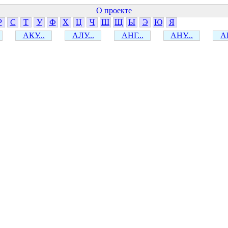
О проекте
Р
С
Т
У
Ф
Х
Ц
Ч
Ш
Щ
Ы
Э
Ю
Я
АКУ...
АЛУ...
АНГ...
АНУ...
АР