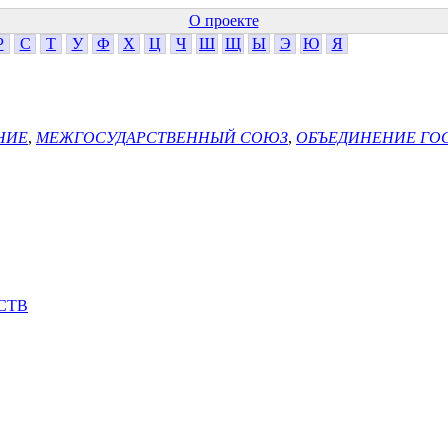
О проекте
Р
С
Т
У
Ф
Х
Ц
Ч
Ш
Щ
Ы
Э
Ю
Я
НИЕ
,
МЕЖГОСУДАРСТВЕННЫЙ СОЮЗ
,
ОБЪЕДИНЕНИЕ ГО
СТВ