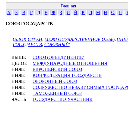
Главная
А
Б
В
Г
Д
Е
Ж
З
И
Й
К
Л
М
Н
О
П
СОЮЗ ГОСУДАРСТВ
(
БЛОК СТРАН
,
МЕЖГОСУДАРСТВЕННОЕ ОБЪЕДИНЕ
ГОСУДАРСТВ
,
СОЮЗНЫЙ
)
ВЫШЕ
СОЮЗ (ОБЪЕДИНЕНИЕ)
ЦЕЛОЕ
МЕЖДУНАРОДНЫЕ ОТНОШЕНИЯ
НИЖЕ
ЕВРОПЕЙСКИЙ СОЮЗ
НИЖЕ
КОНФЕДЕРАЦИЯ ГОСУДАРСТВ
НИЖЕ
ОБОРОННЫЙ СОЮЗ
НИЖЕ
СОДРУЖЕСТВО НЕЗАВИСИМЫХ ГОСУДАР
НИЖЕ
ТАМОЖЕННЫЙ СОЮЗ
ЧАСТЬ
ГОСУДАРСТВО-УЧАСТНИК