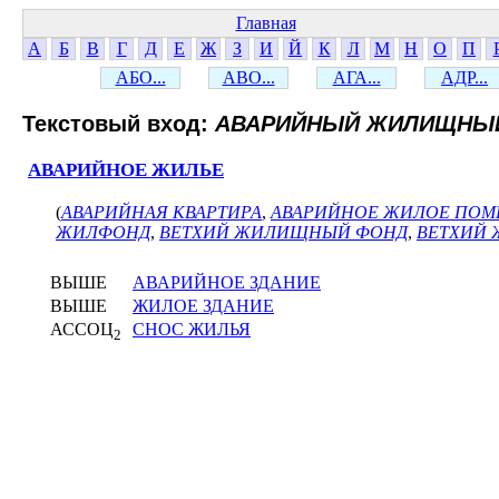
Главная
А
Б
В
Г
Д
Е
Ж
З
И
Й
К
Л
М
Н
О
П
АБО...
АВО...
АГА...
АДР...
Текстовый вход:
АВАРИЙНЫЙ ЖИЛИЩНЫ
АВАРИЙНОЕ ЖИЛЬЕ
(
АВАРИЙНАЯ КВАРТИРА
,
АВАРИЙНОЕ ЖИЛОЕ ПО
ЖИЛФОНД
,
ВЕТХИЙ ЖИЛИЩНЫЙ ФОНД
,
ВЕТХИЙ
ВЫШЕ
АВАРИЙНОЕ ЗДАНИЕ
ВЫШЕ
ЖИЛОЕ ЗДАНИЕ
АССОЦ
СНОС ЖИЛЬЯ
2