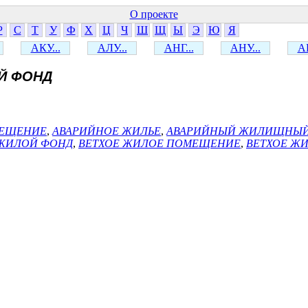
О проекте
Р
С
Т
У
Ф
Х
Ц
Ч
Ш
Щ
Ы
Э
Ю
Я
АКУ...
АЛУ...
АНГ...
АНУ...
АР
Й ФОНД
МЕЩЕНИЕ
,
АВАРИЙНОЕ ЖИЛЬЕ
,
АВАРИЙНЫЙ ЖИЛИЩНЫЙ
 ЖИЛОЙ ФОНД
,
ВЕТХОЕ ЖИЛОЕ ПОМЕЩЕНИЕ
,
ВЕТХОЕ Ж