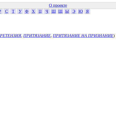
О проекте
Р
С
Т
У
Ф
Х
Ц
Ч
Ш
Щ
Ы
Э
Ю
Я
РЕТЕНЗИЯ
,
ПРИТЯЗАНИЕ
,
ПРИТЯЗАНИЕ НА ПРИЗНАНИЕ
)