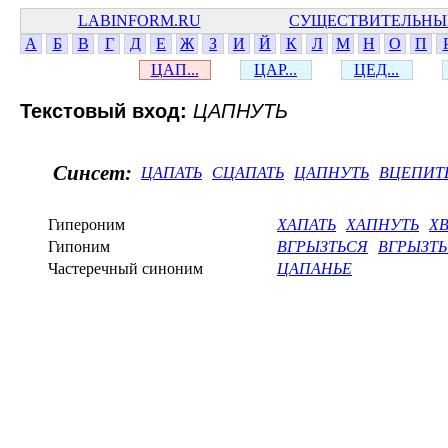
LABINFORM.RU
СУЩЕСТВИТЕЛЬНЫ
А
Б
В
Г
Д
Е
Ж
З
И
Й
К
Л
М
Н
О
П
ЦАП...
ЦАР...
ЦЕД...
Текстовый вход:
ЦАПНУТЬ
Синсет:
ЦАПАТЬ
СЦАПАТЬ
ЦАПНУТЬ
ВЦЕПИТ
Гипероним
ХАПАТЬ
ХАПНУТЬ
ХВ
Гипоним
ВГРЫЗТЬСЯ
ВГРЫЗТЬ
Частеречный синоним
ЦАПАНЬЕ