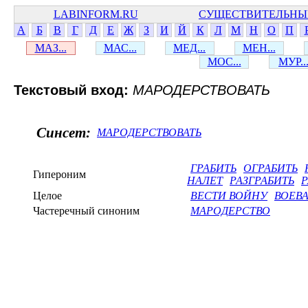
LABINFORM.RU
СУЩЕСТВИТЕЛЬНЫ
А
Б
В
Г
Д
Е
Ж
З
И
Й
К
Л
М
Н
О
П
МАЗ...
МАС...
МЕД...
МЕН...
МОС...
МУР..
Текстовый вход:
МАРОДЕРСТВОВАТЬ
Синсет:
МАРОДЕРСТВОВАТЬ
ГРАБИТЬ
ОГРАБИТЬ
Гипероним
НАЛЕТ
РАЗГРАБИТЬ
Р
Целое
ВЕСТИ ВОЙНУ
ВОЕВА
Частеречный синоним
МАРОДЕРСТВО